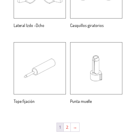
Lateral Izdo -Dcho
Casquillos giratorios
Tope fijación
Punta muelle
1
2
→