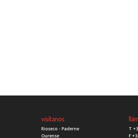
visítanos
llá
Rioseco - Paderne
T +3
Ourense
F +3