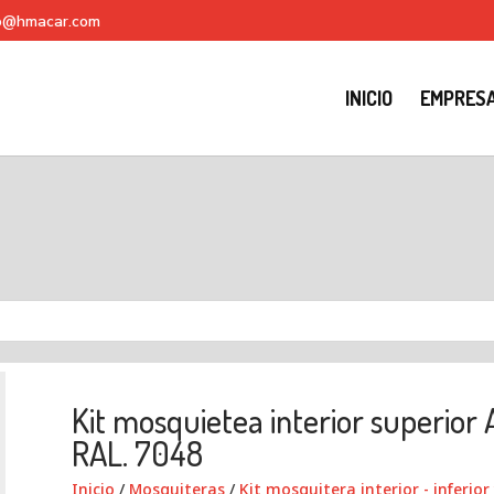
fo@hmacar.com
INICIO
EMPRES
Kit mosquietea interior superior
RAL. 7048
Inicio
/
Mosquiteras
/
Kit mosquitera interior - inferior