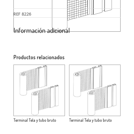
REF
8226
Información adicional
Productos relacionados
Terminal Tela y tubo bruto
Terminal Tela y tubo bruto