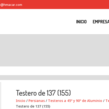
fo@hmacar.com
INICIO
EMPRES
Testero de 137 (155)
Inicio
/
Persianas
/
Testeros a 45º y 90º de Aluminio
/
Te
Testero de 137 (155)