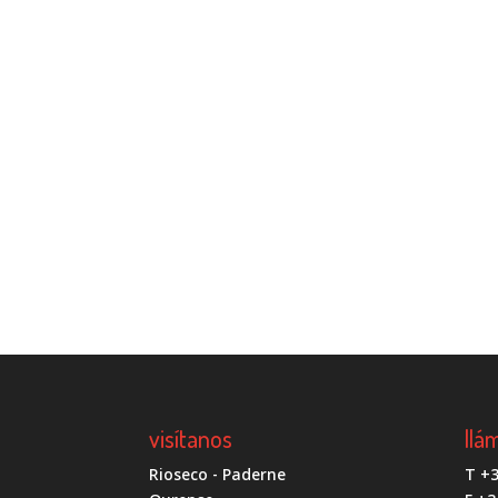
visítanos
llá
Rioseco - Paderne
T +3