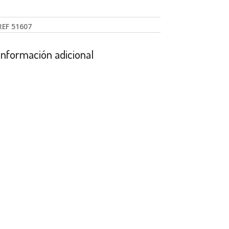
REF
51607
Información adicional