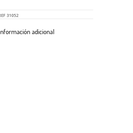
REF
31052
Información adicional