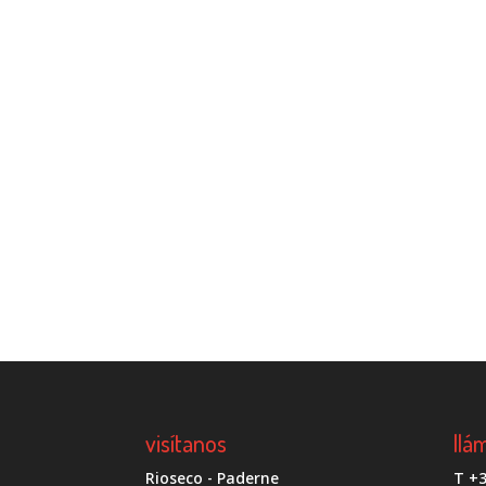
visítanos
llá
Rioseco - Paderne
T +3