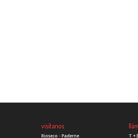
visítanos
llá
Rioseco - Paderne
T +3