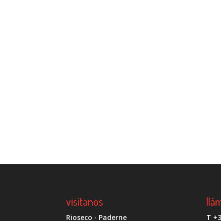
visítanos
llá
Rioseco - Paderne
T +3