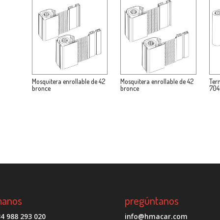
Mosquitera enrollable de 42
Mosquitera enrollable de 42
Ter
bronce
bronce
704
manos
pregúntanos
4 988 293 020
info@hmacar.com