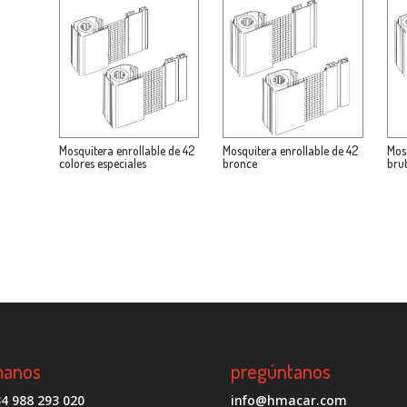
Mosquitera enrollable de 42
Mosquitera enrollable de 42
Mos
colores especiales
bronce
bru
manos
pregúntanos
4 988 293 020
info@hmacar.com