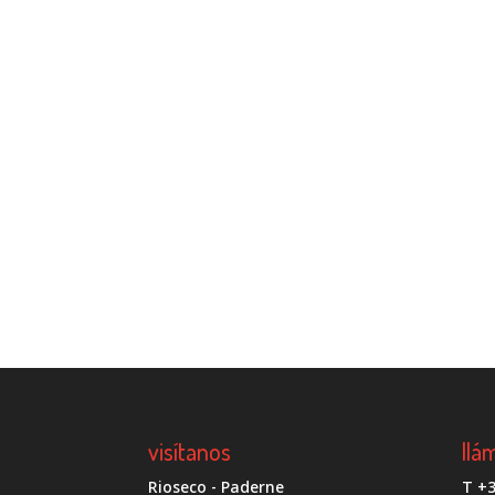
visítanos
llá
Rioseco - Paderne
T +3